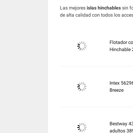
Las mejores
islas hinchables
sin f
de alta calidad con todos los acce
Flotador c
Hinchable
Intex 5629
Breeze
Bestway 431
adultos 3