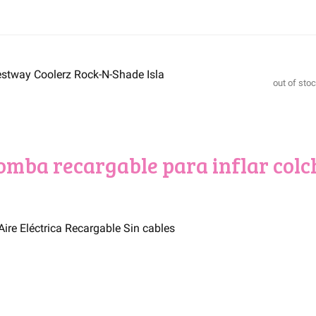
estway Coolerz Rock-N-Shade Isla
out of sto
Bomba recargable para inflar colc
ire Eléctrica Recargable Sin cables