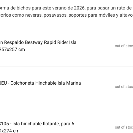
orma de bichos para este verano de 2026, para pasar un rato de 
sorios como neveras, posavasos, soportes para móviles y altav
on Respaldo Bestway Rapid Rider Isla
out of sto
 257x257 cm
6EU - Colchoneta Hinchable Isla Marina
out of sto
05 - Isla hinchable flotante, para 6
out of sto
89x274 cm