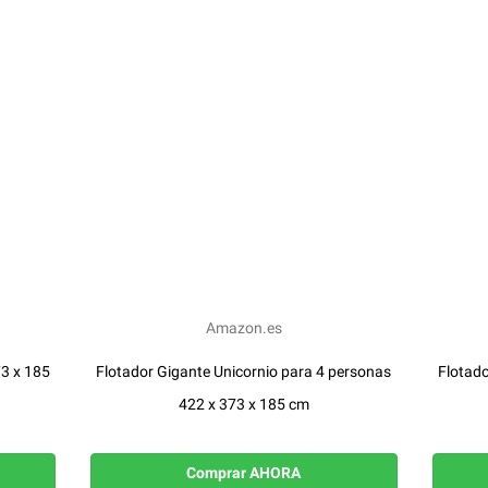
Amazon.es
3 x 185
Flotador Gigante Unicornio para 4 personas
Flotado
422 x 373 x 185 cm
Comprar AHORA