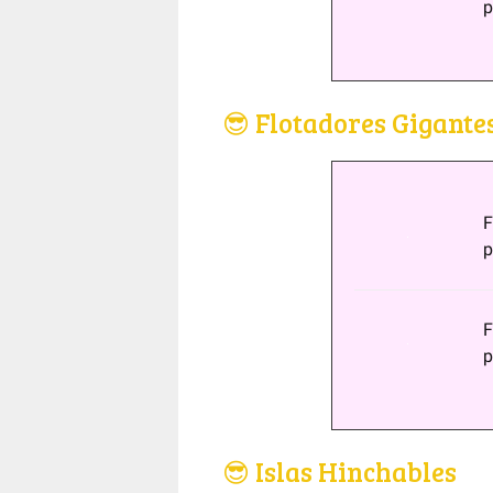
p
😎 Flotadores Gigante
F
p
F
p
😎 Islas Hinchables